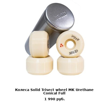
Колеса Solid Trisect wheel MK Urethane
Conical Full
1 990 pуб.