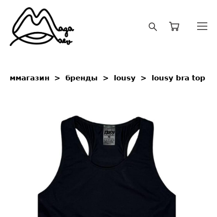
ммагазин
>
бренды
>
lousy
>
lousy bra top