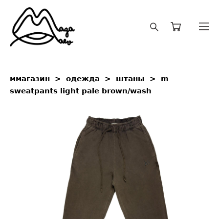
ммагазин
>
одежда
>
штаны
>
m
sweatpants light pale brown/wash