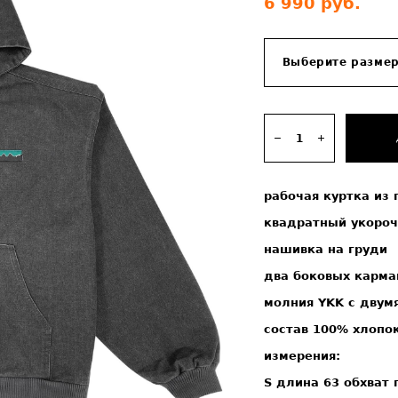
6 990 pуб.
Выберите разме
рабочая куртка из 
квадратный укороч
нашивка на груди
два боковых карма
молния YKK с двум
состав 100% хлопо
измерения:
S длина 63 обхват