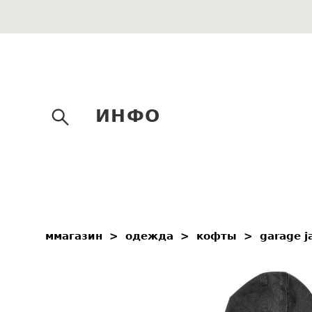
ИНФО
ммагазин
>
одежда
>
кофты
>
garage j