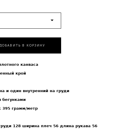
р
ДОБАВИТЬ В КОРЗИНУ
плотного канваса
енный крой
на и один внутренний на груди
я бегунками
к 395 грамм/метр
 груди 128 ширина плеч 56 длина рукава 56