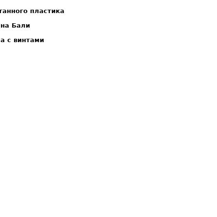
танного пластика
 на Бали
а с винтами